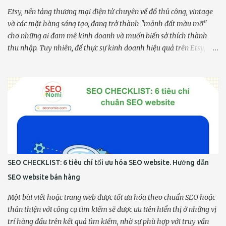
Etsy, nền tảng thương mại điện tử chuyên về đồ thủ công, vintage
và các mặt hàng sáng tạo, đang trở thành "mảnh đất màu mỡ"
cho những ai đam mê kinh doanh và muốn biến sở thích thành
thu nhập. Tuy nhiên, để thực sự kinh doanh hiệu quả trên Etsy,
điều cốt lõi là phải hiểu rõ Etsy là gì và quan trọng hơn, làm thế
nào để xác định được sản phẩm bán chạy trên Etsy. Bài viết này sẽ
đi sâu vào việc giải mã Etsy, từ cấu trúc hoạt động đến cách thức
tìm kiếm những ngách thị trường tiềm năng, giúp bạn nắm bắt bí
quyết để tạo dựng một cửa hàng trực tuyến thành công, thu hút
khách hàng và tối ưu hóa doanh thu. Khám phá ngay để biến ý
tưởng kinh doanh của bạn thành hiện thực trên nền tảng đầy hứa
hẹn này! I. Giới thiệu về Etsy 1. Etsy là gì? Etsy là một sàn thương
mại điện tử độc đáo, chuyên biệt hóa vào các sản phẩm thủ công
SEO CHECKLIST: 6 tiêu chí tối ưu hóa SEO website. Hướng dẫn
(handmade), đồ cổ (vintage) và vật tư thủ công. Khác với những
SEO website bán hàng
nền tảng thương mại điện tử đại chúng, Etsy là gì ? Etsy không chỉ
là nơi mua bán, mà còn là một cộng ...
Một bài viết hoặc trang web được tối ưu hóa theo chuẩn SEO hoặc
thân thiện với công cụ tìm kiếm sẽ được ưu tiên hiển thị ở những vị
trí hàng đầu trên kết quả tìm kiếm, nhờ sự phù hợp với truy vấn