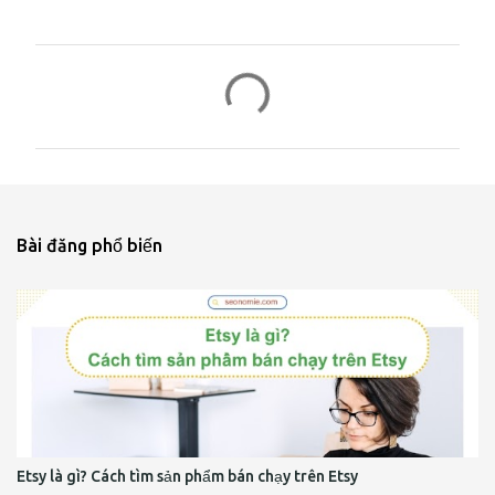
N
h
ậ
n
x
é
Bài đăng phổ biến
t
Etsy là gì? Cách tìm sản phẩm bán chạy trên Etsy