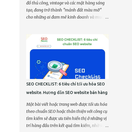
đồ thủ công, vintage và các mặt hàng sáng
tạo, đang trở thành "mảnh đất màu mỡ"
cho những ai đam mê kinh doanh và muốn
biến sở thích thành thu nhập. Tuy nhiên, để
thực sự kinh doanh hiệu quả trên Etsy, điều
cốt lõi là phải hiểu rõ Etsy là gì và quan
trọng hơn, làm thế nào để xác định được sản
phẩm bán chạy trên Etsy. Bài viết này sẽ đi
sâu vào việc giải mã Etsy, từ cấu trúc hoạt
động đến cách thức tìm kiếm những ngách
thị trường tiềm năng, giúp bạn nắm bắt bí
quyết để tạo dựng một cửa hàng trực tuyến
SEO CHECKLIST: 6 tiêu chí tối ưu hóa SEO
thành công, thu hút khách hàng và tối ưu
website. Hướng dẫn SEO website bán hàng
hóa doanh thu. Khám phá ngay để biến ý
tưởng kinh doanh của bạn thành hiện thực
Một bài viết hoặc trang web được tối ưu hóa
trên nền tảng đầy hứa hẹn này! I. Giới thiệu
theo chuẩn SEO hoặc thân thiện với công cụ
về Etsy 1. Etsy là gì? Etsy là một sàn thương
tìm kiếm sẽ được ưu tiên hiển thị ở những vị
mại điện tử độc đáo, chuyên biệt hóa vào các
trí hàng đầu trên kết quả tìm kiếm, nhờ sự
sản phẩm thủ công (handmade), đồ cổ