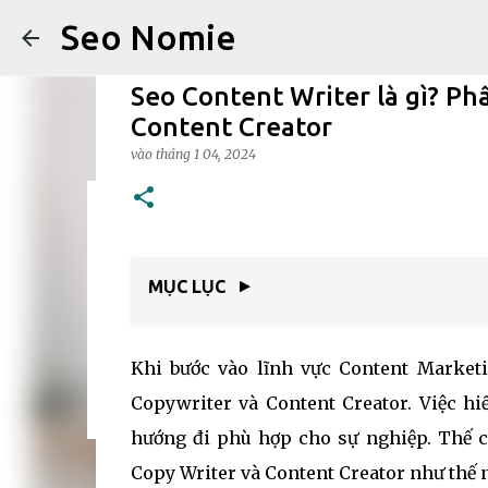
Seo Nomie
Seo Content Writer là gì? Ph
Content Creator
vào
tháng 1 04, 2024
Hướng Dẫn Build PC Gaming 
vào
tháng 9 10, 2025
BLOG DIGITAL MARKETING
MMO KIẾM
MỤC LỤC
▼
0
Khi bước vào lĩnh vực Content Marketi
Copywriter và Content Creator. Việc hiể
hướng đi phù hợp cho sự nghiệp. Thế cò
Copy Writer và Content Creator như thế 