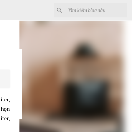
ter,
 chọn
ter,