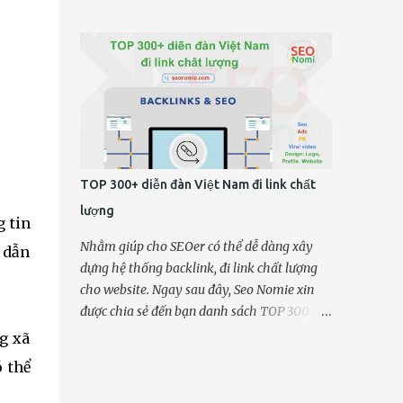
phù hợp với truy vấn của người dùng. Vì vậy,
(vintage) và vật tư thủ công. Khác với những
một bài viết hoặc trang web tiêu chuẩn SEO
nền tảng thương mại điện tử đại chúng, Etsy
sẽ bao gồm những tiêu chí sau đây. Hãy
là gì ? Etsy không chỉ là nơi mua bán, mà
cùng SEO Nomie tìm hiểu danh sách 6 tiêu
còn là một cộng ...
chí tối ưu hóa SEO website. Hướng dẫn SEO
website bán hàng (SEO CHECKLIST) trong
bài viết này nhé. SEO CHECKLIST: 6 tiêu chí
tối ưu hóa SEO website. Hướng dẫn SEO
website bán hàng Nội dung bài viết Về mặt
TOP 300+ diễn đàn Việt Nam đi link chất
kỹ thuật, SEO CHECKLIST này sẽ phù hợp
lượng
với các quản trị viên website, những người
g tin
sáng tạo nội dung web (content writer) và
Nhằm giúp cho SEOer có thể dễ dàng xây
p dẫn
chuyên viên SEO. Những tiêu chí dưới đây có
dựng hệ thống backlink, đi link chất lượng
thể áp dụng cho mọi loại website, từ thương
cho website. Ngay sau đây, Seo Nomie xin
mại điện tử, kinh doanh trong thời đại số,
được chia sẻ đến bạn danh sách TOP 300+
blog cá nhân, giới thiệu doanh nghiệp, tiếp
diễn đàn Việt Nam đi link chất lượng tốt
ng xã
thị liên kết... hoặc bất kỳ chủ đề nào khác.
nhất Việt Nam thời điểm hiện tại! Để một
ó thể
Tuy nhiên, nếu xét về tính ứng dụng, bạn sẽ
chiến lược backlink, chiến lược SEO off-page
nhận thấy rằng những tiêu chí trong danh
tốt hỗ trợ SEO bền vững bạn cần đảm bảo