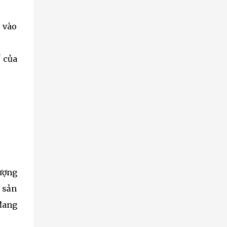
 vào
ể của
lượng
 sản
đang