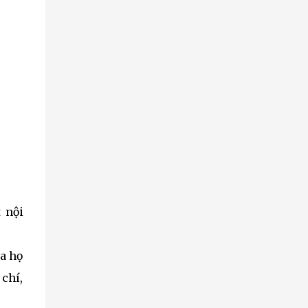
 nội
ủa họ
 chí,