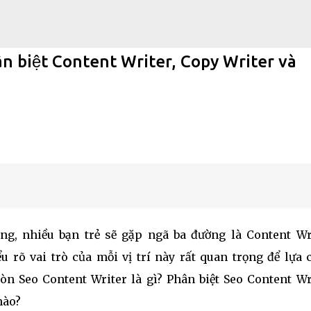
Chuyển đến nội dung chính
ân biệt Content Writer, Copy Writer và
Văn Phòng Giá Rẻ
 TIỀN ONLINE
ng, nhiều bạn trẻ sẽ gặp ngã ba đường là Content Wri
u rõ vai trò của mỗi vị trí này rất quan trọng để lựa
n Seo Content Writer là gì? Phân biệt Seo Content Wri
nào?